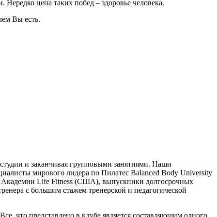
. Нередко цена таких побед – здоровье человека.
чем Вы есть.
с студии и заканчивая групповыми занятиями. Наши
алисты мирового лидера по Пилатес Balanced Вody University
Академии Life Fitness (США), выпускники долгосрочных
тренера с большим стажем тренерской и педагогической
 Все, что представлено в клубе является составляющим одного