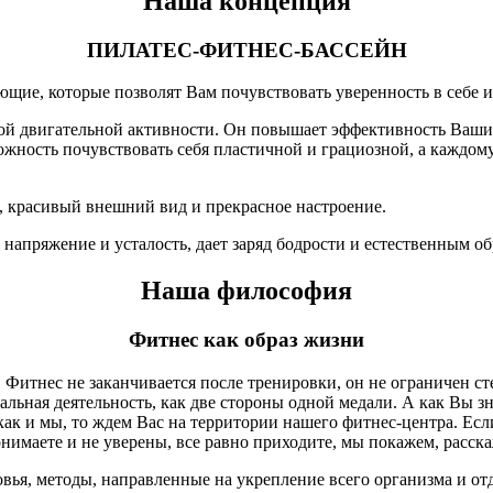
Наша концепция
ПИЛАТЕС-ФИТНЕС-БАССЕЙН
ющие, которые позволят Вам почувствовать уверенность в себе и 
двигательной активности. Он повышает эффективность Ваших тр
ожность почувствовать себя пластичной и грациозной, а каждо
 красивый внешний вид и прекрасное настроение.
апряжение и усталость, дает заряд бодрости и естественным об
Наша философия
Фитнес как образ жизни
и. Фитнес не заканчивается после тренировки, он не ограничен
нальная деятельность, как две стороны одной медали. А как Вы 
как и мы, то ждем Вас на территории нашего фитнес-центра. Есл
онимаете и не уверены, все равно приходите, мы покажем, расск
вья, методы, направленные на укрепление всего организма и отде