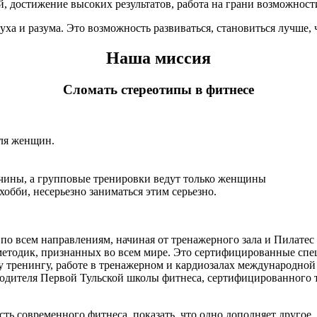
, достижение высоких результатов, работа на грани возможности
духа и разума. Это возможность развиваться, становиться лучше, 
Наша миссия
Сломать стереотипы в фитнесе
для женщин.
чины, а групповые тренировки ведут только женщины
хобби, несерьезно заниматься этим серьезно.
по всем направлениям, начиная от тренажерного зала и Пилате
тодик, признанных во всем мире. Это сертифицированные специ
ренингу, работе в тренажерном и кардиозалах международной 
водителя Первой Тульской школы фитнеса, сертифицированного 
ть современного фитнеса, показать, что одно дополняет другое.