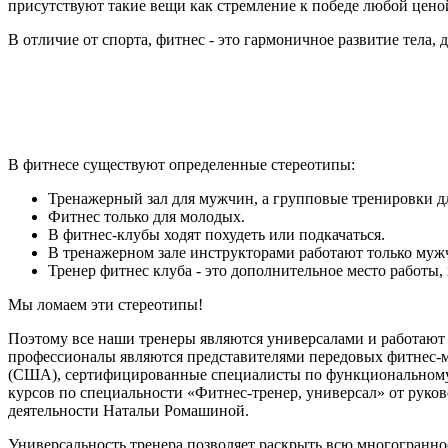
присутствуют такие вещи как стремление к победе любой ценой
В отличие от спорта, фитнес - это гармоничное развитие тела, 
В фитнесе существуют определенные стереотипы:
Тренажерный зал для мужчин, а групповые тренировки 
Фитнес только для молодых.
В фитнес-клубы ходят похудеть или подкачаться.
В тренажерном зале инструкторами работают только муж
Тренер фитнес клуба - это дополнительное место работы, 
Мы ломаем эти стереотипы!
Поэтому все наши тренеры являются универсалами и работают 
профессионалы являются представителями передовых фитнес-ме
(США), сертифицированные специалисты по функциональному т
курсов по специальности «Фитнес-тренер, универсал» от руко
деятельности Натальи Ромашиной.
Универсальность тренера позволяет раскрыть всю многограннос